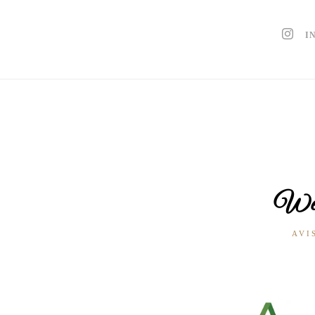
I
Wed
AVI